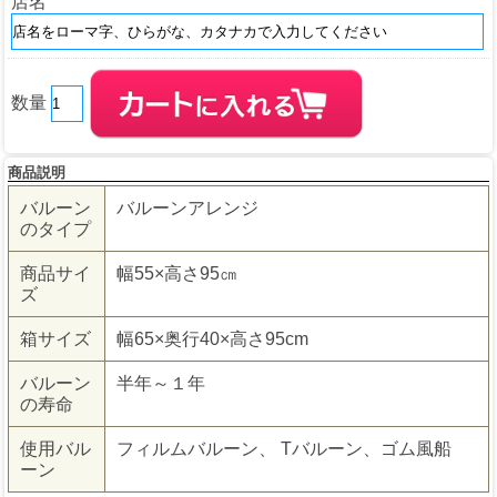
店名
数量
商品説明
バルーン
バルーンアレンジ
のタイプ
商品サイ
幅55×高さ95㎝
ズ
箱サイズ
幅65×奥行40×高さ95cm
バルーン
半年～１年
の寿命
使用バル
フィルムバルーン、 Tバルーン、ゴム風船
ーン