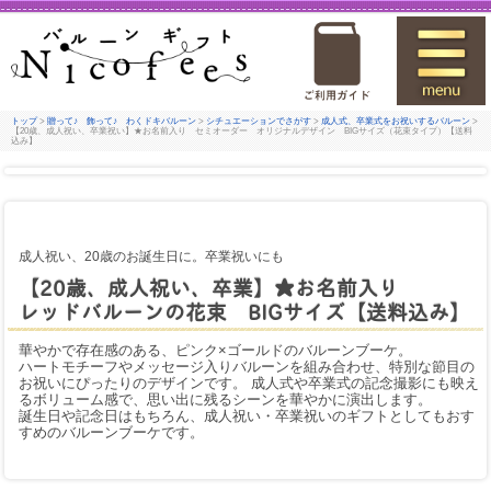
トップ
>
贈って♪ 飾って♪ わくドキバルーン
>
シチュエーションでさがす
>
成人式、卒業式をお祝いするバルーン
>
【20歳、成人祝い、卒業祝い】★お名前入り セミオーダー オリジナルデザイン BIGサイズ（花束タイプ）【送料
込み】
成人祝い、20歳のお誕生日に。卒業祝いにも
【20歳、成人祝い、卒業】★お名前入り
レッドバルーンの花束 BIGサイズ【送料込み】
華やかで存在感のある、ピンク×ゴールドのバルーンブーケ。
ハートモチーフやメッセージ入りバルーンを組み合わせ、特別な節目の
お祝いにぴったりのデザインです。 成人式や卒業式の記念撮影にも映え
るボリューム感で、思い出に残るシーンを華やかに演出します。
誕生日や記念日はもちろん、成人祝い・卒業祝いのギフトとしてもおす
すめのバルーンブーケです。