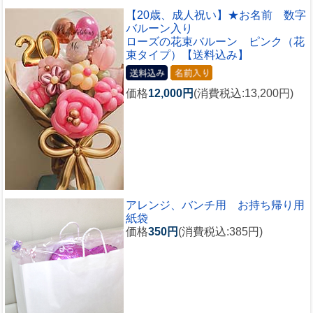
【20歳、成人祝い】★お名前 数字
バルーン入り
ローズの花束バルーン ピンク（花
束タイプ）【送料込み】
価格
12,000円
(消費税込:13,200円)
アレンジ、バンチ用 お持ち帰り用
紙袋
価格
350円
(消費税込:385円)