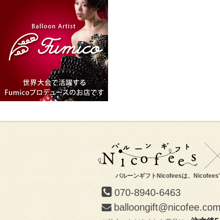
バルーンギフトNicofeesは、Nicofee
070-8940-6463
balloongift@nicofee.co