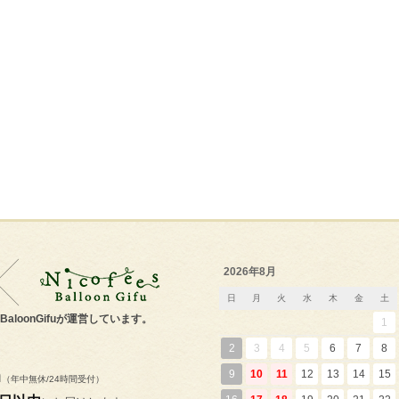
2026年8月
日
月
火
水
木
金
土
s'BaloonGifuが運営しています。
1
2
3
4
5
6
7
8
m
9
10
11
12
13
14
15
（年中無休/24時間受付）