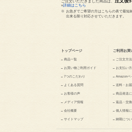
注文後
ご注文いただきました商品は、
»
詳細はこちら
※
お急ぎでご希望の方はこちらの表で最短
出来る限り対応させていただきます。
トップページ
ご利用お買
商品一覧
ご注文方法
お買い物ご利用ガイド
お支払い方
7つのこだわり
Amazo
よくある質問
送料・お届
お客様の声
商品発送に
メディア情報
返品・交換
会社概要
個人情報に
サイトマップ
納期につい