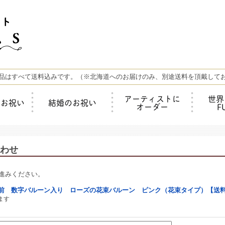
品はすべて送料込みです。（※北海道へのお届けのみ、別途送料を頂戴して
アーティストに
世界
年お祝い
結婚のお祝い
オーダー
F
わせ
進みください。
名前 数字バルーン入り ローズの花束バルーン ピンク（花束タイプ）【送
ます