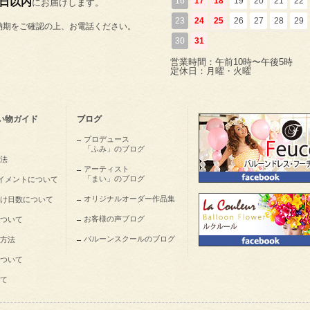
5日以内
16
17
18
19
20
21
22
にお届けします。
23
24
25
26
27
28
29
納期をご確認の上、お電話ください。
30
31
営業時間：午前10時〜午後5時
定休日：月曜・火曜
い物ガイド
ブログ
プロデュース
「ふみ」のブログ
法
アーティスト
「まい」のブログ
nペイメントについて
オリジナルオーダー作品集
け日数について
お客様の声ブログ
ついて
バルーンスクールのブログ
方法
ついて
て