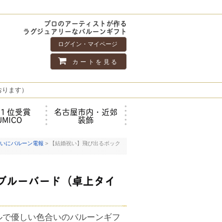
プロのアーティストが作る
ラグジュアリーなバルーンギフト
ログイン・マイページ
カートを見る
おります）
１位受賞
名古屋市内・近郊
UMICO
装飾
いにバルーン電報
> 【結婚祝い】飛び出るボック
ブルーバード（卓上タイ
ルで優しい色合いのバルーンギフ