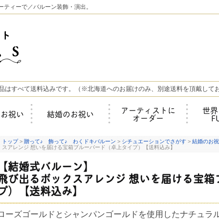
ーティーで／バルーン装飾・演出。
品はすべて送料込みです。（※北海道へのお届けのみ、別途送料を頂戴して
アーティストに
世界
年お祝い
結婚のお祝い
オーダー
F
トップ
>
贈って♪ 飾って♪ わくドキバルーン
>
シチュエーションでさがす
>
結婚のお祝
スアレンジ 想いを届ける宝箱ブルーバード（卓上タイプ）【送料込み】
【結婚式バルーン】
飛び出るボックスアレンジ 想いを届ける宝箱
プ）【送料込み】
ローズゴールドとシャンパンゴールドを使用したナチュラ