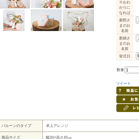
※おわ
かりに
なれば
新郎さ
まのお
名前
新婦さ
まのお
名前
挙式日
数量
ツイート
バルーンのタイプ
卓上アレンジ
商品サイズ
幅30×高さ45㎝