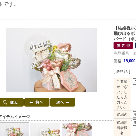
トです。
【結婚祝い
飛び出るボ
バード（卓
商品番号 awd0
価格
15,00
[ 送料込 ]
ご要望
がござ
いまし
たら入
力くだ
さい。
式場名
アイテムイメージ
式場担
当者様
名