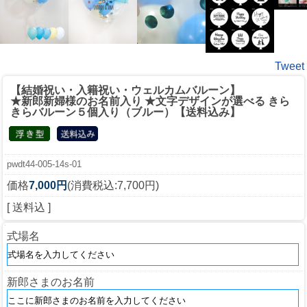
Tweet
【結婚祝い・入籍祝い・ウェルカムバルーン】
★新郎新婦様のお名前入り ★文字デザインが選べる きら
きらバルーン５個入り（ブルー）【送料込み】
pwdt44-005-14s-01
価格
7,000円
(消費税込:7,700円)
[ 送料込 ]
式場名
新郎さまのお名前