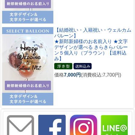
【結婚祝い・入籍祝い・ウェルカム
バルーン】
★新郎新婦様のお名前入り ★文字
デザインが選べる きらきらバルー
ン５個入り（ブラウン）【送料込
み】
価格
7,000円
(消費税込:7,700円)