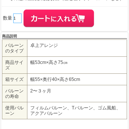
数量
商品説明
バルーン
卓上アレンジ
のタイプ
商品サイ
幅53cm×高さ75㎝
ズ
箱サイズ
幅55×奥行40×高さ65cm
バルーン
2〜３ヶ月
の寿命
使用バル
フィルムバルーン、Tバルーン、ゴム風船、
ーン
アクアバルーン