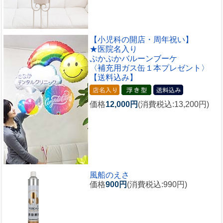
【小児科の開店・周年祝い】
★医院名入り
ぷかぷかバルーンブーケ
〈補充用ガス缶１本プレゼント〉
【送料込み】
価格
12,000円
(消費税込:13,200円)
風船のえさ
価格
900円
(消費税込:990円)