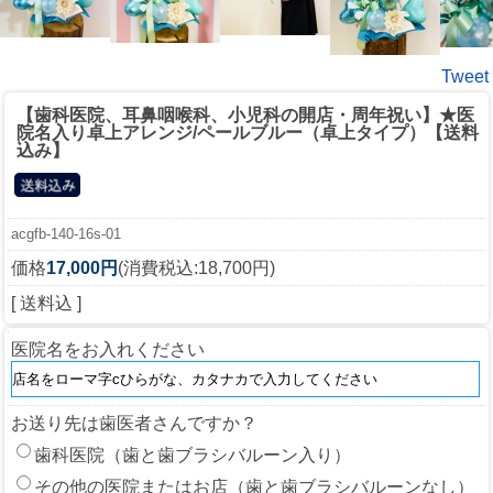
Tweet
【歯科医院、耳鼻咽喉科、小児科の開店・周年祝い】★医
院名入り卓上アレンジ/ペールブルー（卓上タイプ）【送料
込み】
acgfb-140-16s-01
価格
17,000円
(消費税込:18,700円)
[ 送料込 ]
医院名をお入れください
お送り先は歯医者さんですか？
歯科医院（歯と歯ブラシバルーン入り）
その他の医院またはお店（歯と歯ブラシバルーンなし）