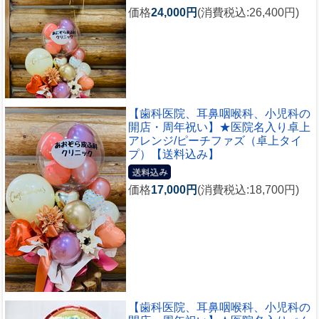
価格
24,000円
(消費税込:26,400円)
【歯科医院、耳鼻咽喉科、小児科の
開店・周年祝い】★医院名入り卓上
アレンジ/ピーチファズ（卓上タイ
プ）【送料込み】
価格
17,000円
(消費税込:18,700円)
【歯科医院、耳鼻咽喉科、小児科の