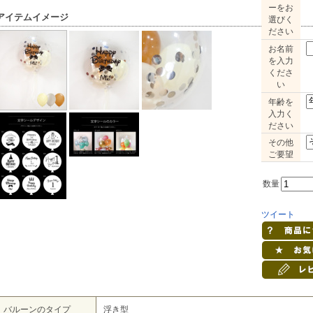
ーをお
アイテムイメージ
選びく
ださい
お名前
を入力
くださ
い
年齢を
入力く
ださい
その他
ご要望
数量
ツイート
バルーンのタイプ
浮き型