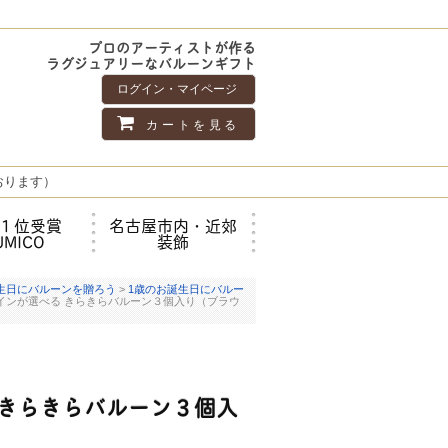
プロのアーティストが作る
ラグジュアリーなバルーンギフト
ログイン・マイページ
カートを見る
おります）
１位受賞
名古屋市内・近郊
UMICO
装飾
生日にバルーンを贈ろう
>
1歳のお誕生日にバルー
ザインが選べる きらきらバルーン３個入り（ブラウ
 きらきらバルーン３個入