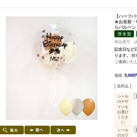
【ハーフバ
★お名前・
らバルーン
商品番号 pbdt
記念日など日
ります。
弊
ご連絡いた
価格
5,000
[ 送料込 ]
シール
のデザ
インを
お選び
くださ
い
シール
のカラ