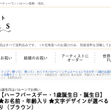
ーティーで／バルーン装飾・演出。
品はすべて送料込みです。（※北海道へのお届けのみ、別途送料を頂戴して
アーティストに
世界
年お祝い
結婚のお祝い
オーダー
F
トップ
>
贈って♪ 飾って♪ わくドキバルーン
>
シチュエーションでさがす
>
1歳のお誕
ンを贈ろう
> 【ハーフバースデー・1歳誕生日・誕生日】★お名前・年齢入り ★文字デ
ン）【送料込み】
お誕生日はバルーンでお祝い
【ハーフバースデー・1歳誕生日・誕生日】
★お名前・年齢入り ★文字デザインが選べる
り（ブラウン）