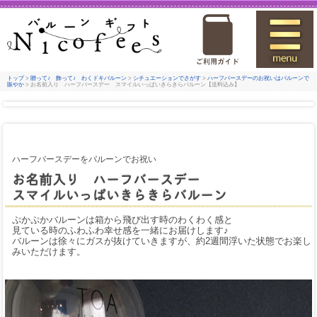
トップ
>
贈って♪ 飾って♪ わくドキバルーン
>
シチュエーションでさがす
>
ハーフバースデーのお祝いはバルーンで
賑やか
> お名前入り ハーフバースデー スマイルいっぱいきらきらバルーン【送料込み】
ハーフバースデーをバルーンでお祝い
お名前入り ハーフバースデー
スマイルいっぱいきらきらバルーン
ぷかぷかバルーンは箱から飛び出す時のわくわく感と
見ている時のふわふわ幸せ感を一緒にお届けします♪
バルーンは徐々にガスが抜けていきますが、約2週間浮いた状態でお楽し
みいただけます。