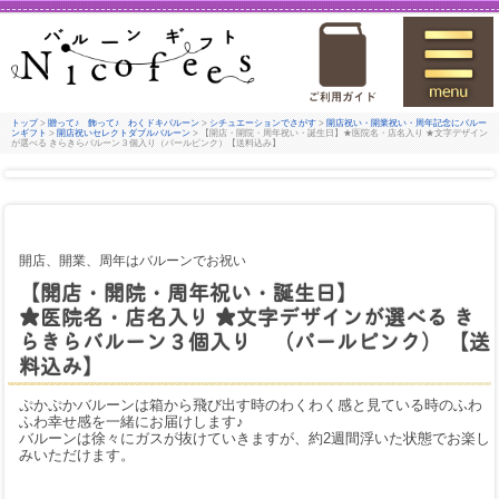
トップ
>
贈って♪ 飾って♪ わくドキバルーン
>
シチュエーションでさがす
>
開店祝い・開業祝い・周年記念にバルー
ンギフト
>
開店祝いセレクトダブルバルーン
> 【開店・開院・周年祝い・誕生日】★医院名・店名入り ★文字デザイン
が選べる きらきらバルーン３個入り（パールピンク）【送料込み】
開店、開業、周年はバルーンでお祝い
【開店・開院・周年祝い・誕生日】
★医院名・店名入り ★文字デザインが選べる き
らきらバルーン３個入り （パールピンク） 【送
料込み】
ぷかぷかバルーンは箱から飛び出す時のわくわく感と見ている時のふわ
ふわ幸せ感を一緒にお届けします♪
バルーンは徐々にガスが抜けていきますが、約2週間浮いた状態でお楽し
みいただけます。