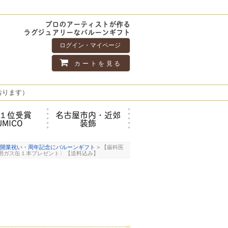
プロのアーティストが作る
ラグジュアリーなバルーンギフト
ログイン・マイページ
カートを見る
おります）
１位受賞
名古屋市内・近郊
UMICO
装飾
開業祝い・周年記念にバルーンギフト
> 【歯科医
用ガス缶１本プレゼント〉【送料込み】