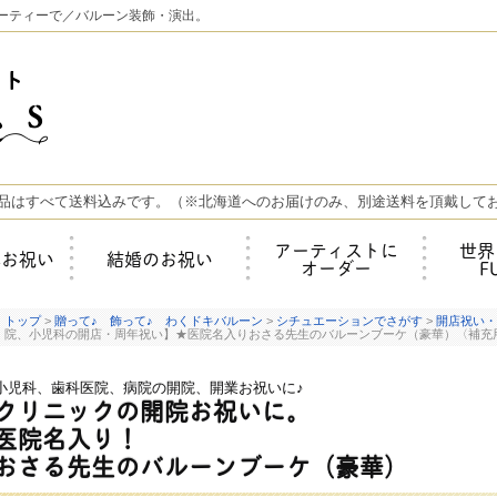
ーティーで／バルーン装飾・演出。
品はすべて送料込みです。（※北海道へのお届けのみ、別途送料を頂戴して
アーティストに
世界
年お祝い
結婚のお祝い
オーダー
F
トップ
>
贈って♪ 飾って♪ わくドキバルーン
>
シチュエーションでさがす
>
開店祝い・
院、小児科の開店・周年祝い】★医院名入りおさる先生のバルーンブーケ（豪華）〈補充
小児科、歯科医院、病院の開院、開業お祝いに♪
クリニックの開院お祝いに。
医院名入り！
おさる先生のバルーンブーケ（豪華）