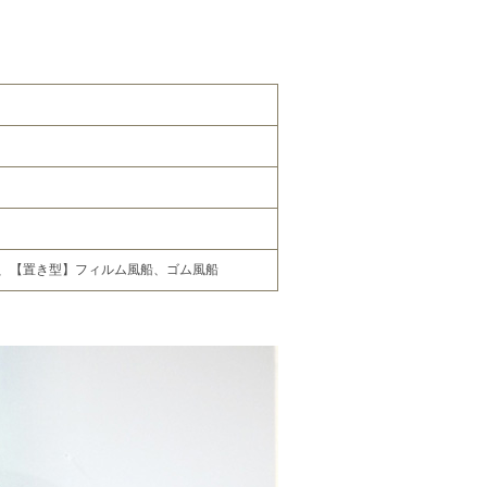
個)、【置き型】フィルム風船、ゴム風船