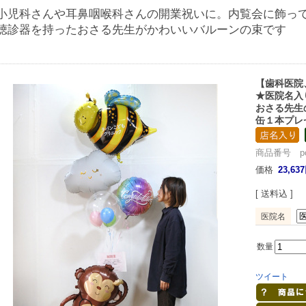
小児科さんや耳鼻咽喉科さんの開業祝いに。内覧会に飾っ
聴診器を持ったおさる先生がかわいいバルーンの束です
【歯科医院
★医院名入
おさる先生
缶１本プレ
商品番号 pcg0
価格
23,63
[ 送料込 ]
医院名
数量
ツイート