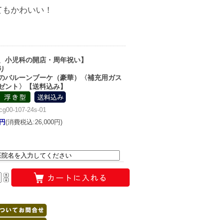
てもかわいい！
、小児科の開店・周年祝い】
り
のバルーンブーケ（豪華）〈補充用ガス
ゼント〉【送料込み】
0-107-24s-01
7円
(消費税込:26,000円)