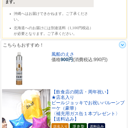
こちらもおすすめ！
風船のえさ
価格
900円
(消費税込:990円)
【飲食店の開店・周年祝い】
★店名入り
ビールジョッキでお祝いバルーンブ
ーケ（豪華）
〈補充用ガス缶１本プレゼント〉
【送料込み】