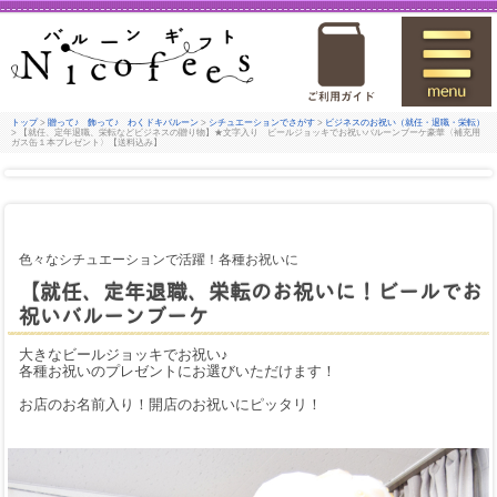
トップ
>
贈って♪ 飾って♪ わくドキバルーン
>
シチュエーションでさがす
>
ビジネスのお祝い（就任・退職・栄転）
> 【就任、定年退職、栄転などビジネスの贈り物】★文字入り ビールジョッキでお祝いバルーンブーケ豪華〈補充用
ガス缶１本プレゼント〉【送料込み】
色々なシチュエーションで活躍！各種お祝いに
【就任、定年退職、栄転のお祝いに！ビールでお
祝いバルーンブーケ
大きなビールジョッキでお祝い♪
各種お祝いのプレゼントにお選びいただけます！
お店のお名前入り！開店のお祝いにピッタリ！