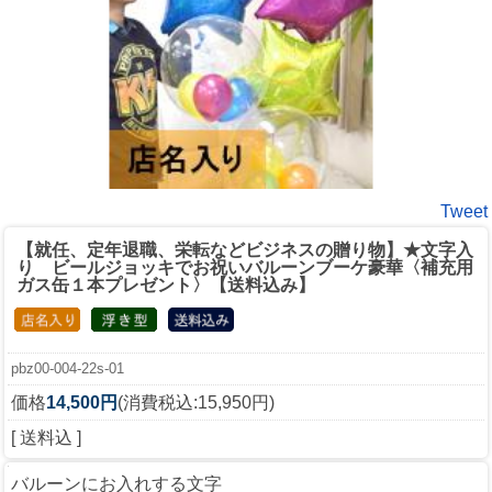
Tweet
【就任、定年退職、栄転などビジネスの贈り物】★文字入
り ビールジョッキでお祝いバルーンブーケ豪華〈補充用
ガス缶１本プレゼント〉【送料込み】
pbz00-004-22s-01
価格
14,500円
(消費税込:15,950円)
[ 送料込 ]
バルーンにお入れする文字