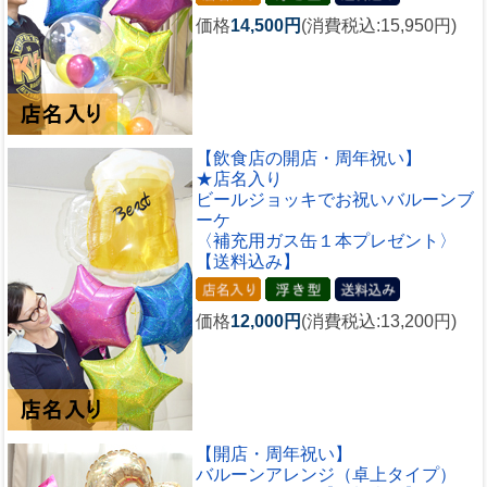
価格
14,500円
(消費税込:15,950円)
【飲食店の開店・周年祝い】
★店名入り
ビールジョッキでお祝いバルーンブ
ーケ
〈補充用ガス缶１本プレゼント〉
【送料込み】
価格
12,000円
(消費税込:13,200円)
【開店・周年祝い】
バルーンアレンジ（卓上タイプ）