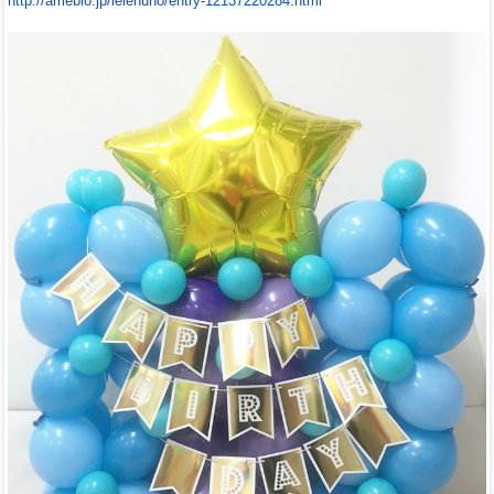
http://ameblo.jp/lelehuno/entry-12137220284.html