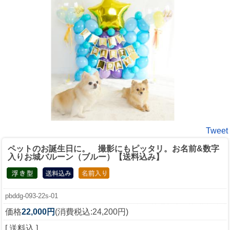
Tweet
ペットのお誕生日に。 撮影にもピッタリ。お名前&数字
入りお城バルーン（ブルー）【送料込み】
pbddg-093-22s-01
価格
22,000円
(消費税込:24,200円)
[ 送料込 ]