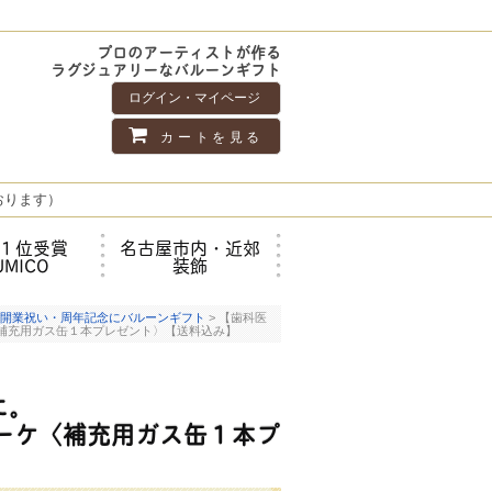
プロのアーティストが作る
ラグジュアリーなバルーンギフト
ログイン・マイページ
カートを見る
おります）
１位受賞
名古屋市内・近郊
UMICO
装飾
開業祝い・周年記念にバルーンギフト
> 【歯科医
補充用ガス缶１本プレゼント〉【送料込み】
に。
ーケ〈補充用ガス缶１本プ