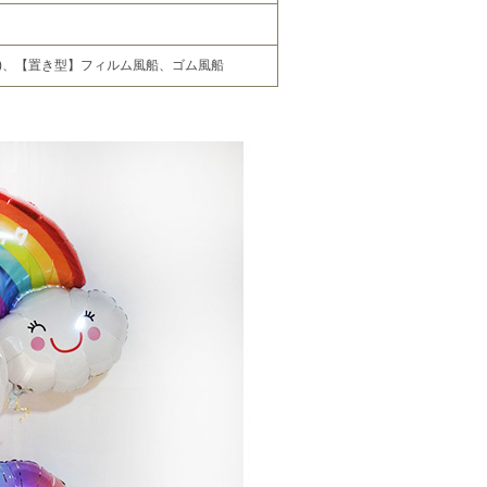
個)、【置き型】フィルム風船、ゴム風船