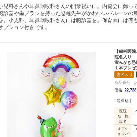
小児科さんや耳鼻咽喉科さんの開業祝いに。内覧会に飾っ
聴診器や歯ブラシを持った恐竜先生がかわいいバルーンの
を。小児科、耳鼻咽喉科さんには聴診器を。保育園には何
オプション付きです。
【歯科医院
院名入り
歯みがき恐
１本プレゼ
商品番号 pcg0
価格
22,72
[ 送料込 ]
医院
名・施
設名
オプシ
ョンバ