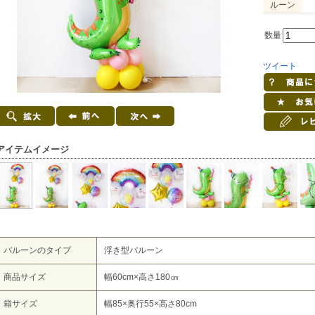
ルーン
数量
ツイート
アイテムイメージ
バルーンのタイプ
浮き型バルーン
商品サイズ
幅60cm×高さ180㎝
箱サイズ
幅85×奥行55×高さ80cm