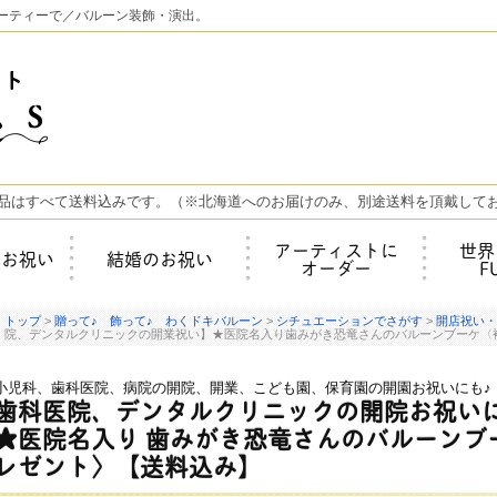
ーティーで／バルーン装飾・演出。
品はすべて送料込みです。（※北海道へのお届けのみ、別途送料を頂戴して
アーティストに
世界
年お祝い
結婚のお祝い
オーダー
F
トップ
>
贈って♪ 飾って♪ わくドキバルーン
>
シチュエーションでさがす
>
開店祝い・
院、デンタルクリニックの開業祝い】★医院名入り歯みがき恐竜さんのバルーンブーケ〈
小児科、歯科医院、病院の開院、開業、こども園、保育園の開園お祝いにも♪
歯科医院、デンタルクリニックの開院お祝い
★医院名入り
歯みがき恐竜さんのバルーンブ
レゼント〉【送料込み】