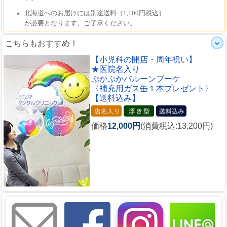
こちらもおすすめ！
【小児科の開店・周年祝い】
★医院名入り
ぷかぷかバルーンブーケ
〈補充用ガス缶１本プレゼント〉
【送料込み】
価格
12,000円
(消費税込:13,200円)