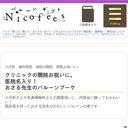
トップ
>
贈って♪ 飾って♪ わくドキバルーン
>
シチュエーションでさがす
>
開店祝い・開業祝い・周年記念にバルー
ンギフト
> 【歯科医院、小児科の開店・周年祝い】★医院名入りおさる先生のバルーンブーケ〈補充用ガス缶１本プレ
ゼント〉【送料込み】
小児科、歯科医院、病院の開院、開業お祝いに♪
クリニックの開院お祝いに。
医院名入り！
おさる先生のバルーンブーケ
小児科さんや耳鼻咽喉科さんの開業祝いに。内覧会に飾ってもかわい
い！
聴診器を持ったおさる先生がかわいいバルーンの束です