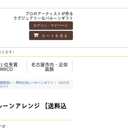
プロのアーティストが作る
ラグジュアリーなバルーンギフト
ログイン・マイページ
カートを見る
おります）
１位受賞
名古屋市内・近郊
UMICO
装飾
開業祝い・周年記念にバルーンギフト
> 【歯科医
込み】
ーンアレンジ 【送料込
です。