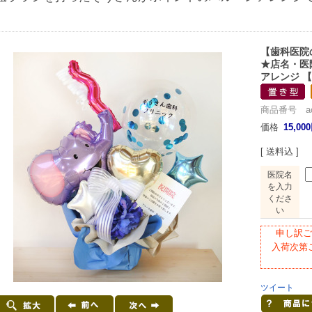
【歯科医院
★店名・医
アレンジ 
商品番号 acg0
価格
15,00
[ 送料込 ]
医院名
を入力
くださ
い
申し訳ご
入荷次第
ツイート