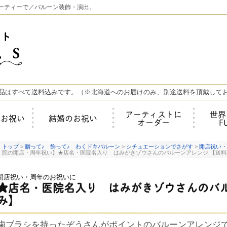
ーティーで／バルーン装飾・演出。
品はすべて送料込みです。（※北海道へのお届けのみ、別途送料を頂戴して
アーティストに
世界
年お祝い
結婚のお祝い
オーダー
F
トップ
>
贈って♪ 飾って♪ わくドキバルーン
>
シチュエーションでさがす
>
開店祝い・
院の開店・周年祝い】★店名・医院名入り はみがきゾウさんのバルーンアレンジ 【送料
開店祝い・周年のお祝いに
★店名・医院名入り はみがきゾウさんのバル
み】
歯ブラシを持ったぞうさんがポイントのバルーンアレンジ