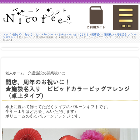
トップ
>
贈って♪ 飾って♪ わくドキバルーン
>
シチュエーションでさがす
>
開店祝い・開業祝い・周年記念にバルー
ンギフト
> 【老人ホーム、介護施設の開業祝い】★施設名入り ビビッドカラービッグアレンジ （卓上サイズ）【送
料込み】
老人ホーム、介護施設の開業祝いに
開店、周年のお祝いに！
★施設名入り ビビッドカラービッグアレンジ
（卓上タイプ）
卓上に置いて飾ってただくタイプのバルーンギフトです。
半年～１年ほどお楽しみいただけます♪
ボリュームのあるバルーンアレンジです。