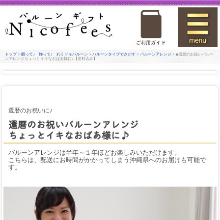
トップ
>
贈って♪ 飾って♪ わくドキバルーン
>
バルーンタイプでさがす
>
バルーンアレンジ
> ■還暦のお祝いバルー
ンアレンジちょっとイキなおばあ様に♪【送料込み】
還暦のお祝いに♪
還暦のお祝いバルーンアレンジ
ちょっとイキなおばあ様に♪
バルーンアレンジは半年～１年ほどお楽しみいただけます。
こちらは、配送にお時間がかかってしまう沖縄県へのお届けも可能で
す。