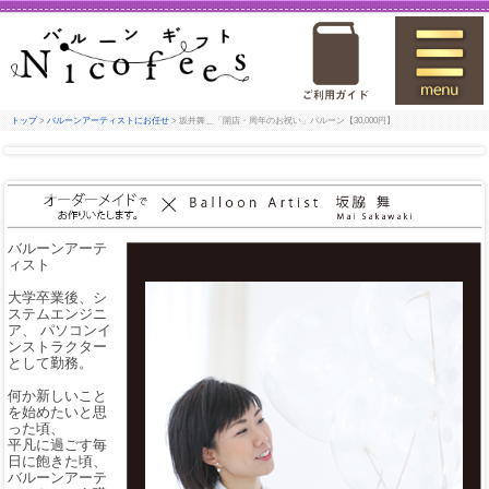
トップ
>
バルーンアーティストにお任せ
> 坂井舞＿「開店・周年のお祝い」バルーン【30,000円】
バルーンアーテ
ィスト
大学卒業後、シ
ステムエンジニ
ア、 パソコンイ
ンストラクター
として勤務。
何か新しいこと
を始めたいと思
った頃、
平凡に過ごす毎
日に飽きた頃、
バルーンアーテ