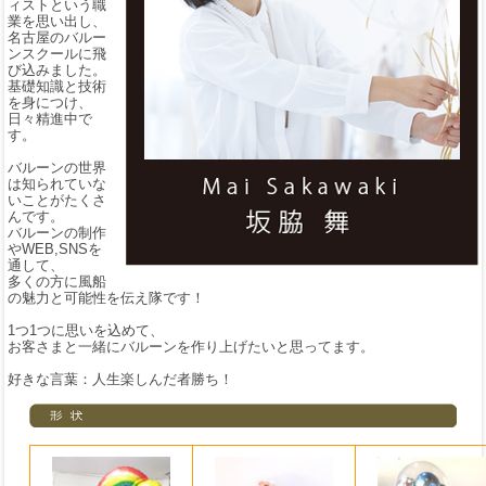
ィストという職
業を思い出し、
名古屋のバルー
ンスクールに飛
び込みました。
基礎知識と技術
を身につけ、
日々精進中で
す。
バルーンの世界
は知られていな
いことがたくさ
んです。
バルーンの制作
やWEB,SNSを
通して、
多くの方に風船
の魅力と可能性を伝え隊です！
1つ1つに思いを込めて、
お客さまと一緒にバルーンを作り上げたいと思ってます。
好きな言葉：人生楽しんだ者勝ち！