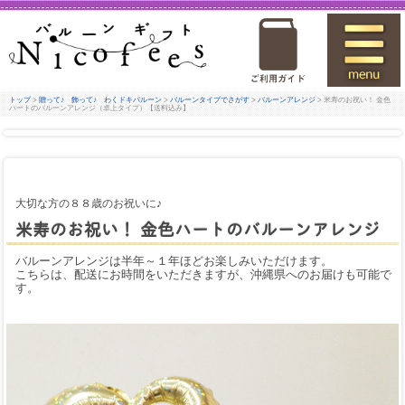
トップ
>
贈って♪ 飾って♪ わくドキバルーン
>
バルーンタイプでさがす
>
バルーンアレンジ
> 米寿のお祝い！ 金色
ハートのバルーンアレンジ（卓上タイプ）【送料込み】
大切な方の８８歳のお祝いに♪
米寿のお祝い！ 金色ハートのバルーンアレンジ
バルーンアレンジは半年～１年ほどお楽しみいただけます。
こちらは、配送にお時間をいただきますが、沖縄県へのお届けも可能で
す。