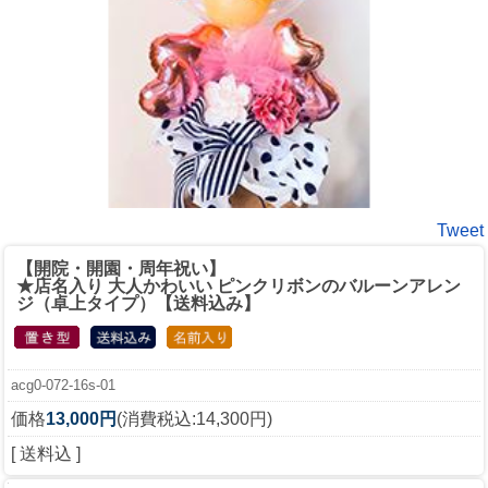
Tweet
【開院・開園・周年祝い】
★店名入り 大人かわいい ピンクリボンのバルーンアレン
ジ（卓上タイプ）【送料込み】
acg0-072-16s-01
価格
13,000円
(消費税込:14,300円)
[ 送料込 ]