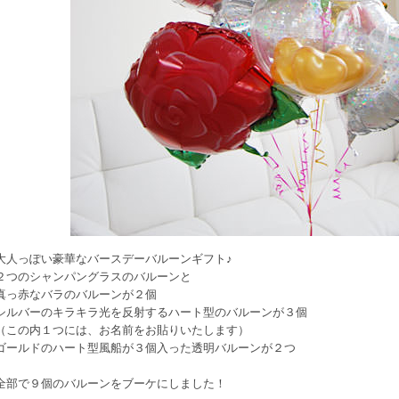
大人っぽい豪華なバースデーバルーンギフト♪
２つのシャンパングラスのバルーンと
真っ赤なバラのバルーンが２個
シルバーのキラキラ光を反射するハート型のバルーンが３個
（この内１つには、お名前をお貼りいたします）
ゴールドのハート型風船が３個入った透明バルーンが２つ
全部で９個のバルーンをブーケにしました！