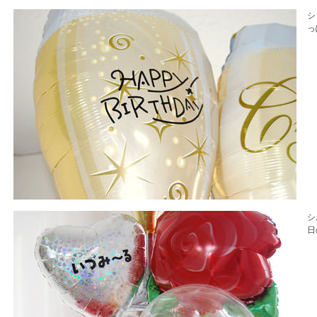
シ
っ
シ
日