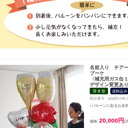
名前入り チア
ブーケ
〈補充用ガス缶
デザイン変更あ
商品番号 pbd00-046-2
↓バルーンに貼るお名
20,000円
価格
(