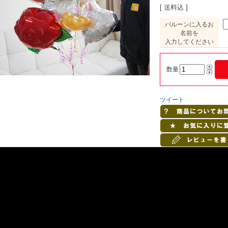
[ 送料込 ]
バルーンに入るお
名前を
入力してください
数量
ツイート