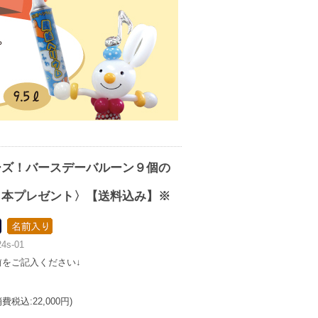
ーズ！バースデーバルーン９個の
１本プレゼント〉【送料込み】※
り
4s-01
前をご記入ください↓
消費税込:22,000円)