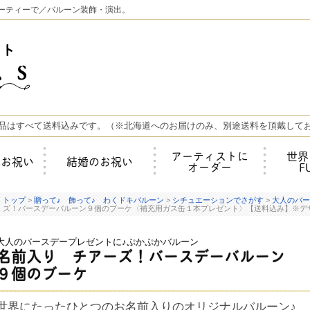
ーティーで／バルーン装飾・演出。
品はすべて送料込みです。（※北海道へのお届けのみ、別途送料を頂戴して
アーティストに
世界
年お祝い
結婚のお祝い
オーダー
F
トップ
>
贈って♪ 飾って♪ わくドキバルーン
>
シチュエーションでさがす
>
大人のバー
ズ！バースデーバルーン９個のブーケ〈補充用ガス缶１本プレゼント〉【送料込み】※デ
大人のバースデープレゼントに♪ぷかぷかバルーン
名前入り チアーズ！バースデーバルーン
９個のブーケ
世界にたったひとつのお名前入りのオリジナルバルーン♪