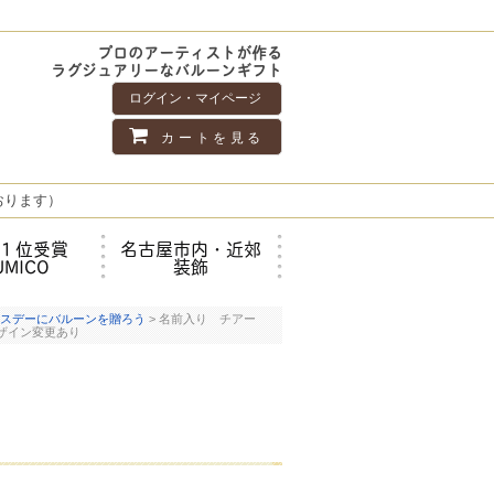
プロのアーティストが作る
ラグジュアリーなバルーンギフト
ログイン・マイページ
カートを見る
おります）
１位受賞
名古屋市内・近郊
UMICO
装飾
スデーにバルーンを贈ろう
> 名前入り チアー
ザイン変更あり