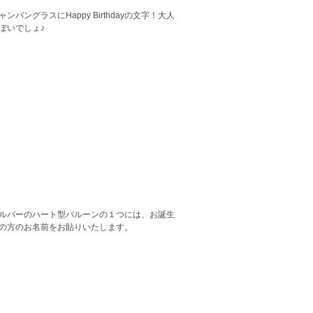
ャンパングラスにHappy Birthdayの文字！大人
ぽいでしょ♪
ルバーのハート型バルーンの１つには、お誕生
の方のお名前をお貼りいたします。