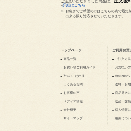
注文後
ご注文いただきました商品は、
»
詳細はこちら
※
お急ぎでご希望の方はこちらの表で最短
出来る限り対応させていただきます。
トップページ
ご利用お買
商品一覧
ご注文方法
お買い物ご利用ガイド
お支払い方
7つのこだわり
Amazo
よくある質問
送料・お届
お客様の声
商品発送に
メディア情報
返品・交換
会社概要
個人情報に
サイトマップ
納期につい