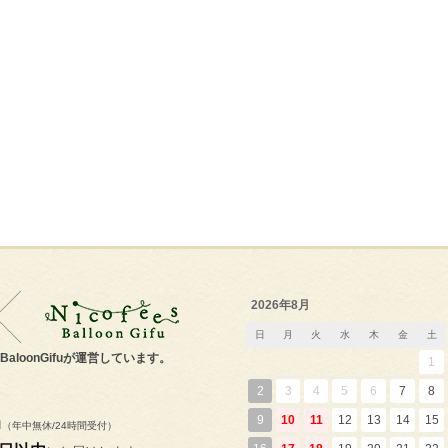
2026年8月
日
月
火
水
木
金
土
s'BaloonGifuが運営しています。
1
2
3
4
5
6
7
8
m
9
10
11
12
13
14
15
（年中無休/24時間受付）