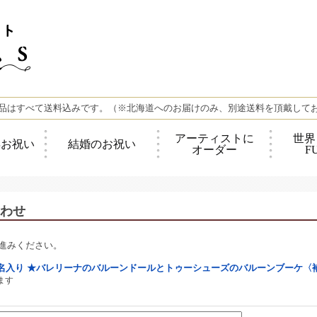
品はすべて送料込みです。（※北海道へのお届けのみ、別途送料を頂戴して
アーティストに
世界
年お祝い
結婚のお祝い
オーダー
F
わせ
進みください。
名入り ★バレリーナのバルーンドールとトゥーシューズのバルーンブーケ〈
ます