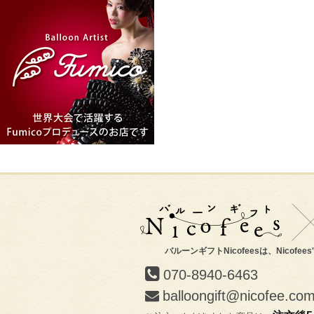
バルーンギフトNicofeesは、Nicofee
070-8940-6463
balloongift@nicofee.co