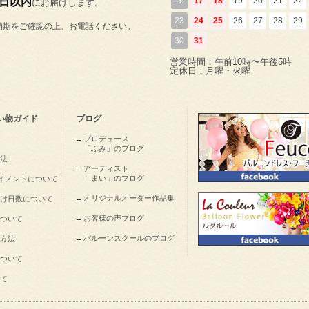
5日以内
16
17
18
19
20
21
22
にお届けします。
23
24
25
26
27
28
29
納期をご確認の上、お電話ください。
30
31
営業時間：午前10時〜午後5時
定休日：月曜・火曜
い物ガイド
ブログ
プロデュース
「ふみ」のブログ
法
アーティスト
「まい」のブログ
nペイメントについて
オリジナルオーダー作品集
け日数について
お客様の声ブログ
ついて
バルーンスクールのブログ
方法
ついて
て