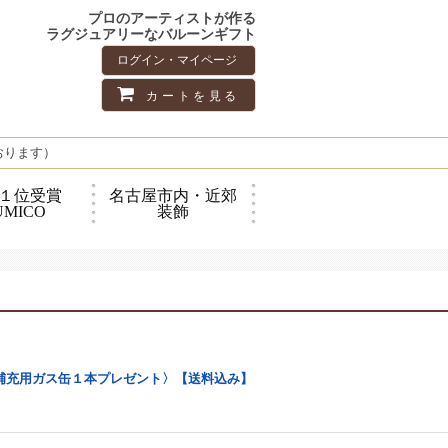
プロのアーティストが作る
ラグジュアリーなバルーンギフト
ログイン・マイページ
カートを見る
おります）
１位受賞
名古屋市内・近郊
UMICO
装飾
補充用ガス缶１本プレゼント〉【送料込み】