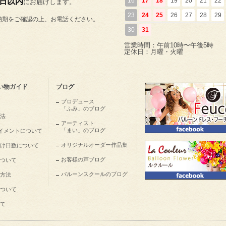
5日以内
16
17
18
19
20
21
22
にお届けします。
23
24
25
26
27
28
29
納期をご確認の上、お電話ください。
30
31
営業時間：午前10時〜午後5時
定休日：月曜・火曜
い物ガイド
ブログ
プロデュース
「ふみ」のブログ
法
アーティスト
「まい」のブログ
nペイメントについて
オリジナルオーダー作品集
け日数について
お客様の声ブログ
ついて
バルーンスクールのブログ
方法
ついて
て