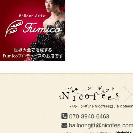
バルーンギフトNicofeesは、Nicofee
070-8940-6463
balloongift@nicofee.co