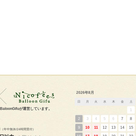
2026年8月
日
月
火
水
木
金
土
s'BaloonGifuが運営しています。
1
2
3
4
5
6
7
8
m
9
10
11
12
13
14
15
（年中無休/24時間受付）