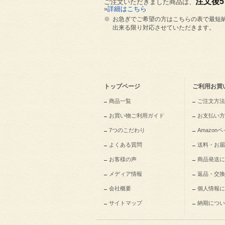
注文後
ご注文いただきました商品は、
»
詳細はこちら
※
お急ぎでご希望の方はこちらの表で最短
出来る限り対応させていただきます。
トップページ
ご利用お買
商品一覧
ご注文方法
お買い物ご利用ガイド
お支払い方
7つのこだわり
Amazo
よくある質問
送料・お届
お客様の声
商品発送に
メディア情報
返品・交換
会社概要
個人情報に
サイトマップ
納期につい