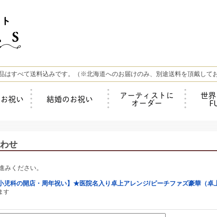
品はすべて送料込みです。（※北海道へのお届けのみ、別途送料を頂戴して
アーティストに
世界
年お祝い
結婚のお祝い
オーダー
F
わせ
進みください。
小児科の開店・周年祝い】★医院名入り卓上アレンジ/ピーチファズ豪華（卓
ます