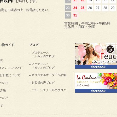
5日以内
16
17
18
19
20
21
22
にお届けします。
23
24
25
26
27
28
29
納期をご確認の上、お電話ください。
30
31
営業時間：午前10時〜午後5時
定休日：月曜・火曜
い物ガイド
ブログ
プロデュース
「ふみ」のブログ
法
アーティスト
「まい」のブログ
nペイメントについて
オリジナルオーダー作品集
け日数について
お客様の声ブログ
ついて
バルーンスクールのブログ
方法
ついて
て