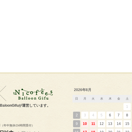
2026年8月
日
月
火
水
木
金
土
s'BaloonGifuが運営しています。
1
2
3
4
5
6
7
8
m
9
10
11
12
13
14
15
（年中無休/24時間受付）