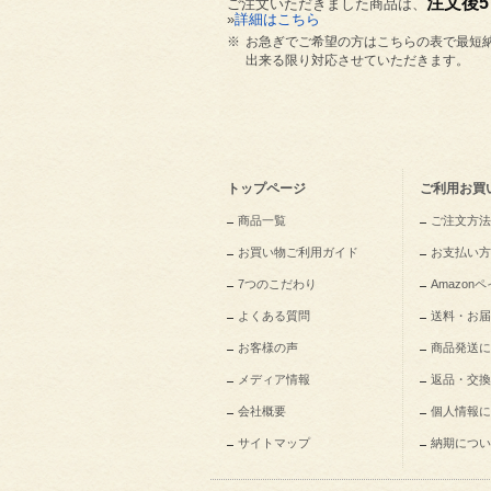
注文後
ご注文いただきました商品は、
»
詳細はこちら
※
お急ぎでご希望の方はこちらの表で最短
出来る限り対応させていただきます。
トップページ
ご利用お買
商品一覧
ご注文方法
お買い物ご利用ガイド
お支払い方
7つのこだわり
Amazo
よくある質問
送料・お届
お客様の声
商品発送に
メディア情報
返品・交換
会社概要
個人情報に
サイトマップ
納期につい