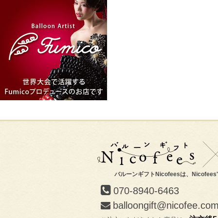
バルーンギフトNicofeesは、Nicofee
070-8940-6463
balloongift@nicofee.co