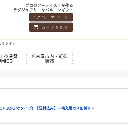
プロのアーティストが作る
ラグジュアリーなバルーンギフト
ログイン・マイページ
カートを見る
おります）
１位受賞
名古屋市内・近郊
UMICO
装飾
上＋ぷかぷかタイプ）【送料込み】＜補充用ガス缶付き＞