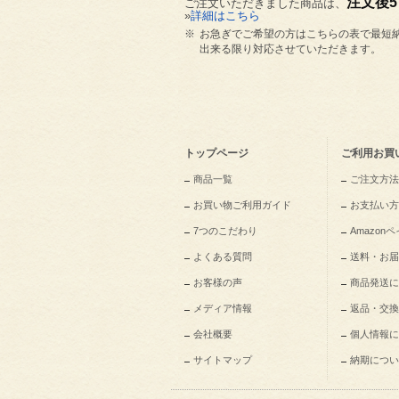
注文後
ご注文いただきました商品は、
»
詳細はこちら
※
お急ぎでご希望の方はこちらの表で最短
出来る限り対応させていただきます。
トップページ
ご利用お買
商品一覧
ご注文方法
お買い物ご利用ガイド
お支払い方
7つのこだわり
Amazo
よくある質問
送料・お届
お客様の声
商品発送に
メディア情報
返品・交換
会社概要
個人情報に
サイトマップ
納期につい