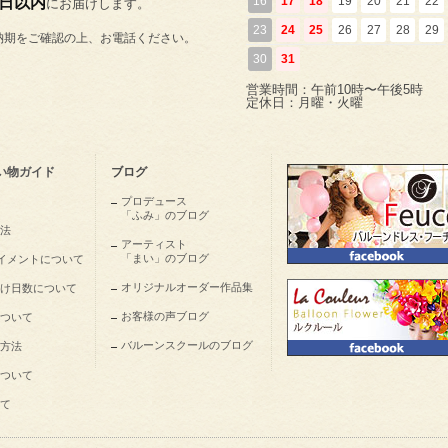
5日以内
16
17
18
19
20
21
22
にお届けします。
23
24
25
26
27
28
29
納期をご確認の上、お電話ください。
30
31
営業時間：午前10時〜午後5時
定休日：月曜・火曜
い物ガイド
ブログ
プロデュース
「ふみ」のブログ
法
アーティスト
「まい」のブログ
nペイメントについて
オリジナルオーダー作品集
け日数について
お客様の声ブログ
ついて
バルーンスクールのブログ
方法
ついて
て