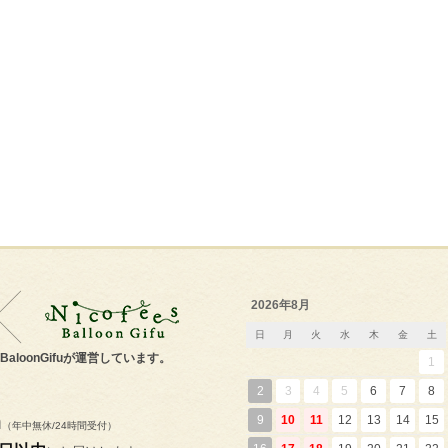
2026年8月
日
月
火
水
木
金
土
s'BaloonGifuが運営しています。
1
2
3
4
5
6
7
8
m
9
10
11
12
13
14
15
（年中無休/24時間受付）