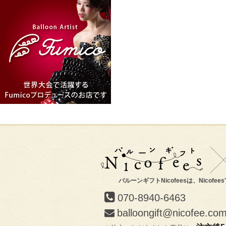
バルーンギフトNicofeesは、Nicofee
070-8940-6463
balloongift@nicofee.co