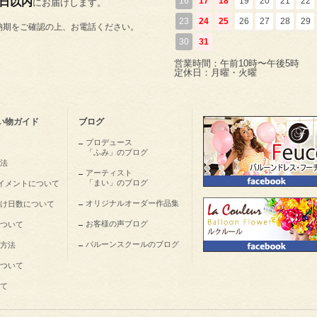
5日以内
16
17
18
19
20
21
22
にお届けします。
23
24
25
26
27
28
29
納期をご確認の上、お電話ください。
30
31
営業時間：午前10時〜午後5時
定休日：月曜・火曜
い物ガイド
ブログ
プロデュース
「ふみ」のブログ
法
アーティスト
「まい」のブログ
nペイメントについて
オリジナルオーダー作品集
け日数について
お客様の声ブログ
ついて
バルーンスクールのブログ
方法
ついて
て