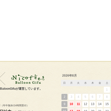
2026年8月
日
月
火
水
木
金
土
s'BaloonGifuが運営しています。
1
2
3
4
5
6
7
8
m
9
10
11
12
13
14
15
（年中無休/24時間受付）