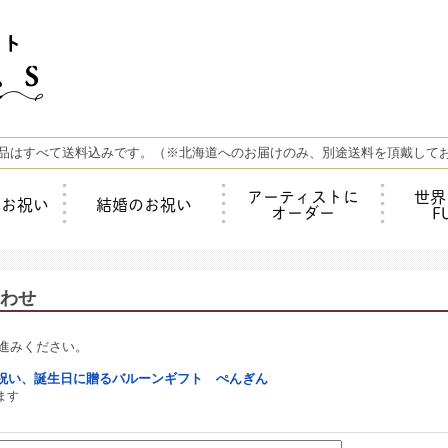
品はすべて送料込みです。（※北海道へのお届けのみ、別途送料を頂戴して
アーティストに
世界
年お祝い
結婚のお祝い
オーダー
F
わせ
進みください。
祝い、誕生日に贈るバルーンギフト ぺんぎん
ます