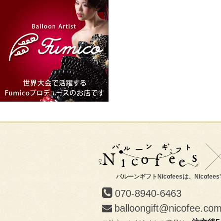
バルーンギフトNicofeesは、Nicofee
070-8940-6463
balloongift@nicofee.co