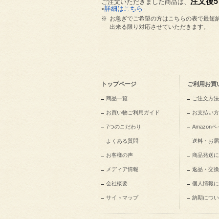
注文後
ご注文いただきました商品は、
»
詳細はこちら
※
お急ぎでご希望の方はこちらの表で最短
出来る限り対応させていただきます。
トップページ
ご利用お買
商品一覧
ご注文方法
お買い物ご利用ガイド
お支払い方
7つのこだわり
Amazo
よくある質問
送料・お届
お客様の声
商品発送に
メディア情報
返品・交換
会社概要
個人情報に
サイトマップ
納期につい