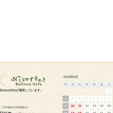
2026年8月
日
月
火
水
木
金
土
s'BaloonGifuが運営しています。
1
2
3
4
5
6
7
8
m
9
10
11
12
13
14
15
（年中無休/24時間受付）