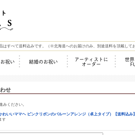
品はすべて送料込みです。（※北海道へのお届けのみ、別途送料を頂戴して
アーティストに
世界
年お祝い
結婚のお祝い
オーダー
F
わせ
進みください。
かわいいママヘ ピンクリボンのバルーンアレンジ（卓上タイプ）【送料込み
ます