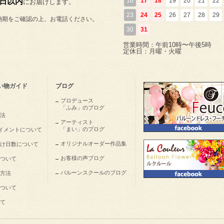
5日以内
16
17
18
19
20
21
22
にお届けします。
23
24
25
26
27
28
29
納期をご確認の上、お電話ください。
30
31
営業時間：午前10時〜午後5時
定休日：月曜・火曜
い物ガイド
ブログ
プロデュース
「ふみ」のブログ
法
アーティスト
「まい」のブログ
nペイメントについて
オリジナルオーダー作品集
け日数について
お客様の声ブログ
ついて
バルーンスクールのブログ
方法
ついて
て