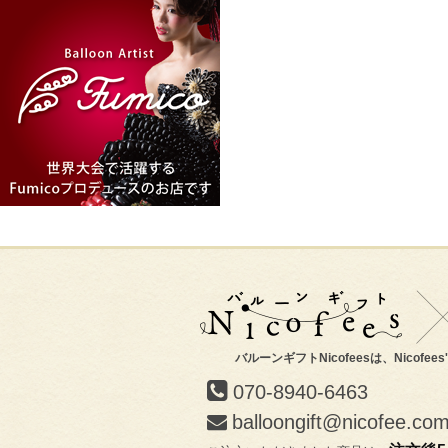
バルーンギフトNicofeesは、Nicofee
070-8940-6463
balloongift@nicofee.co