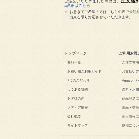
注文後
ご注文いただきました商品は、
»
詳細はこちら
※
お急ぎでご希望の方はこちらの表で最短
出来る限り対応させていただきます。
トップページ
ご利用お買
商品一覧
ご注文方法
お買い物ご利用ガイド
お支払い方
7つのこだわり
Amazo
よくある質問
送料・お届
お客様の声
商品発送に
メディア情報
返品・交換
会社概要
個人情報に
サイトマップ
納期につい